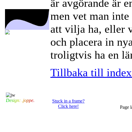
är avgörande är 
men vet man int
att vilja ha, elle
och placera in nya
troligtvis ha en lä
Tillbaka till index
D
e
s
i
g
n
:
.
j
o
p
p
e
.
Stuck in a frame?
Click here!
Page l