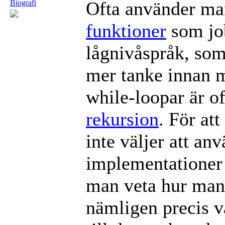
Ofta använder m
Biografi
funktioner
som job
lågnivåspråk, som 
mer tanke innan m
while-loopar är of
rekursion
. För at
inte väljer att an
implementationer s
man veta hur ma
nämligen precis v