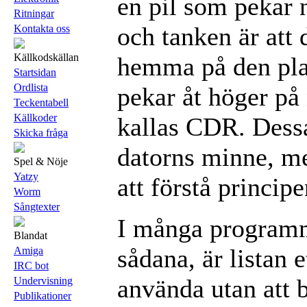
en pil som pekar 
Ritningar
och tanken är att
Kontakta oss
Källkodskällan
hemma på den plat
Startsidan
Ordlista
pekar åt höger på
Teckentabell
Källkoder
kallas CDR. Dessa
Skicka fråga
datorns minne, me
Spel & Nöje
Yatzy
att förstå princip
Worm
Sångtexter
I många programm
Blandat
sådana, är listan 
Amiga
IRC bot
använda utan att 
Undervisning
Publikationer