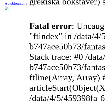
grekiska bokstäver) 
Autobiography
Fatal error
: Uncaug
"ftindex" in /data/4
b747ace50b73/fantas
Stack trace: #0 /dat
b747ace50b73/fantasi
ftline(Array, Array) 
articleStart(Object
/data/4/5/459398fa-