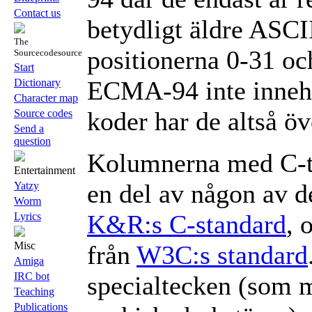
Contact us
betydligt äldre ASCII
The
positionerna 0-31 och
Sourcecodesource
Start
ECMA-94 inte innehå
Dictionary
Character map
koder har de altså öv
Source codes
Send a
question
Kolumnerna med C-t
Entertainment
en del av någon av d
Yatzy
Worm
K&R:s C-standard
, 
Lyrics
Misc
från
W3C:s standard
Amiga
IRC bot
specialtecken (som 
Teaching
Publications