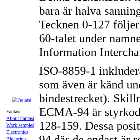
bara är halva sanning
Tecknen 0-127 följer
60-talet under namn
Information Interch
ISO-8859-1 inklude
som även är känd un
bindestrecket). Skil
ECMA-94 är styrkod
Fantasi
About Fantasi
128-159. Dessa posi
Work samples
Electronics
94 där de endast är r
Blueprints