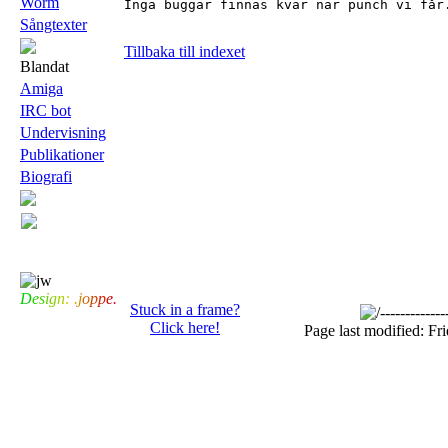
Worm
Inga buggar finnas kvar när punch vi får.
Sångtexter
Tillbaka till indexet
Blandat
Amiga
IRC bot
Undervisning
Publikationer
Biografi
D
e
s
i
g
n
:
.
j
o
p
p
e
.
Stuck in a frame?
Click here!
Page last modified: F