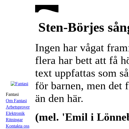
Sten-Börjes sån
Ingen har vågat fram
flera har bett att få 
text uppfattas som så
för barnen, men det 
Fantasi
än den här.
Om Fantasi
Arbetsprover
Elektronik
(mel. 'Emil i Lönne
Ritningar
Kontakta oss