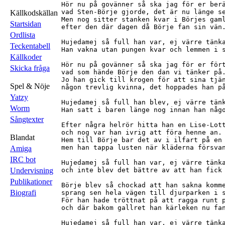
Hör nu på govänner så ska jag för er berä
vad Sten-Börje gjorde, det är nu länge se
Källkodskällan
Men nog sitter stanken kvar i Börjes gaml
Startsidan
efter den där dagen då Börje fan sin vän.
Ordlista
Hujedamej så full han var, ej värre tänka
Teckentabell
Han vakna utan pungen kvar och lemmen i s
Källkoder
Hör nu på govänner så ska jag för er fört
Skicka fråga
vad som hände Börje den dan vi tänker på.
Jo han gick till krogen för att sina tjän
Spel & Nöje
någon trevlig kvinna, det hoppades han på
Yatzy
Hujedamej så full han blev, ej värre tänk
Worm
Han satt i baren länge nog innan han någo
Sångtexter
Efter några helrör hitta han en Lise-Lott
och nog var han ivrig att föra henne an.

Blandat
Hem till Börje bar det av i ilfart på en 
men han tappa lusten när kläderna försvan
Amiga
IRC bot
Hujedamej så full han var, ej värre tänka
Undervisning
och inte blev det bättre av att han fick 
Publikationer
Börje blev så chockad att han sakna komme
Biografi
sprang sen hela vägen till djurparken i s
För han hade tröttnat på att ragga runt p
och där bakom gallret han kärleken nu fan
Hujedamej så full han var, ej värre tänka