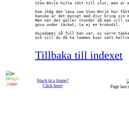
Sten-Börje hitta rätt till slut, men är e
Kom ihåg den läxa som Sten-Börje har fått
kanske är det mysigt med djur kring sin m
Men när det gäller stunder då man vill va
gosa under täcket, ta ej en krokodil.

Hujedamej så full han var, ej värre tänka
och vill du då ha lemmen kvar sätt hellre
Tillbaka till indexet
D
e
s
i
g
n
:
Stuck in a frame?
.
j
o
p
p
e
.
Click here!
Page last