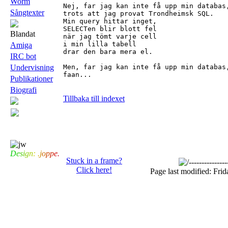
Worm
Nej, far jag kan inte få upp min databas,
Sångtexter
trots att jag provat Trondheimsk SQL.

Min query hittar inget,

SELECTen blir blott fel

Blandat
när jag tömt varje cell

i min lilla tabell

Amiga
drar den bara mera el.

IRC bot
Undervisning
Men, far jag kan inte få upp min databas,
faan...

Publikationer
Biografi
Tillbaka till indexet
D
e
s
i
g
n
:
.
j
o
p
p
e
.
Stuck in a frame?
Click here!
Page last modified: Fri