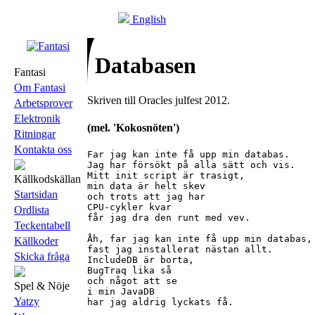
English
Databasen
Fantasi
Om Fantasi
Skriven till Oracles julfest 2012.
Arbetsprover
Elektronik
(mel. 'Kokosnöten')
Ritningar
Kontakta oss
Far jag kan inte få upp min databas.

Jag har försökt på alla sätt och vis.

Mitt init script är trasigt,

Källkodskällan
min data är helt skev

Startsidan
och trots att jag har

CPU-cykler kvar

Ordlista
får jag dra den runt med vev.

Teckentabell
Åh, far jag kan inte få upp min databas,

Källkoder
fast jag installerat nästan allt.

Skicka fråga
IncludeDB är borta,

BugTraq lika så

och något att se

Spel & Nöje
i min JavaDB

Yatzy
har jag aldrig lyckats få.
