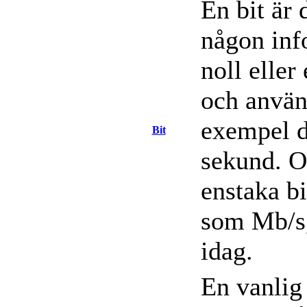
En bit är
någon inf
noll eller 
och använd
exempel da
Bit
sekund. O
enstaka bi
som Mb/s,
idag.
En vanlig 