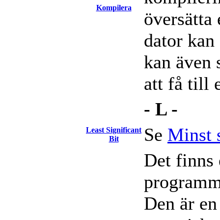
Kompilera
översätta 
dator kan 
kan även 
att få til
- L -
Se
Minst 
Least Significant
Bit
Det finns
programme
Den är en