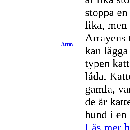
stoppa en
lika, men
Arrayens 
Array
kan lägga 
typen katt
låda. Katt
gamla, var
de är katte
hund i en 
Läs mer hä