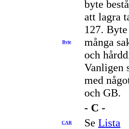
byte bestå
att lagra 
127. Byte 
många sak
Byte
och hårddi
Vanligen 
med något
och GB.
- C -
Se
Lista
CAR