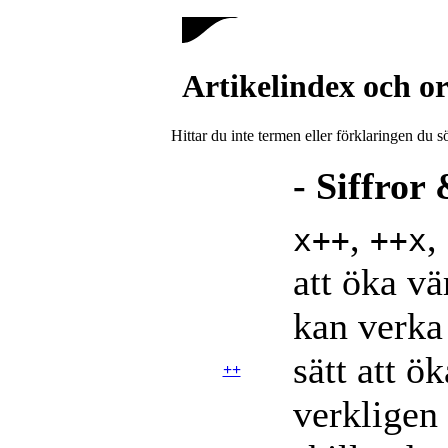
Artikelindex och 
Hittar du inte termen eller förklaringen du
- Siffror
,
,
x++
++x
att öka v
kan verka
sätt att ö
++
verkligen 