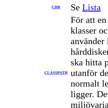
Se
Lista
CDR
För att en
klasser o
använder l
hårddiske
ska hitta 
utanför de
CLASSPATH
normalt l
ligger. D
miljövari