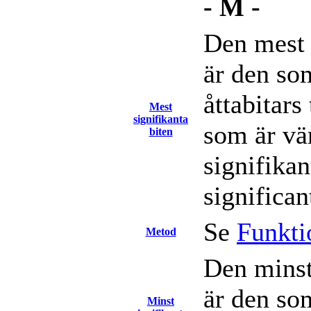
- M -
Den mest s
är den som
åttabitars 
Mest
signifikanta
som är vä
biten
signifikan
significan
Se
Funkti
Metod
Den minst 
är den som
Minst