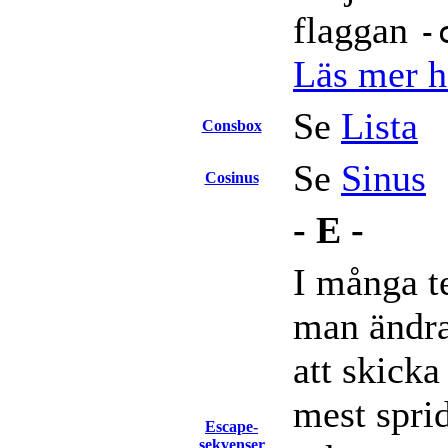
flaggan
-
Läs mer hä
Se
Lista
Consbox
Se
Sinus
Cosinus
- E -
I många t
man ändra
att skick
mest spri
Escape-
sekvenser