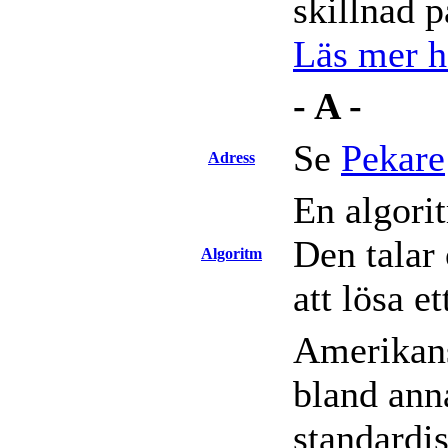
skillnad 
Läs mer hä
- A -
Se
Pekare
Adress
En algori
Den talar
Algoritm
att lösa e
Amerikans
bland ann
standardi