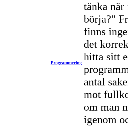
tänka när
börja?" Fr
finns ing
det korrek
hitta sitt
Programmering
programme
antal sak
mot fullk
om man nå
igenom och