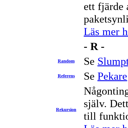
ett fjärde
paketsynl
Läs mer hä
- R -
Se
Slumpt
Random
Se
Pekare
Referens
Någonting
själv. Det
Rekursion
till funkt