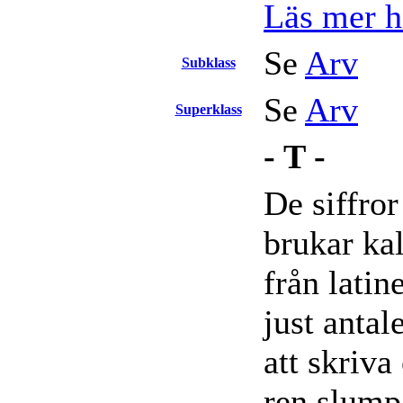
Läs mer hä
Se
Arv
Subklass
Se
Arv
Superklass
- T -
De siffror
brukar ka
från latin
just antal
att skriva 
ren slump