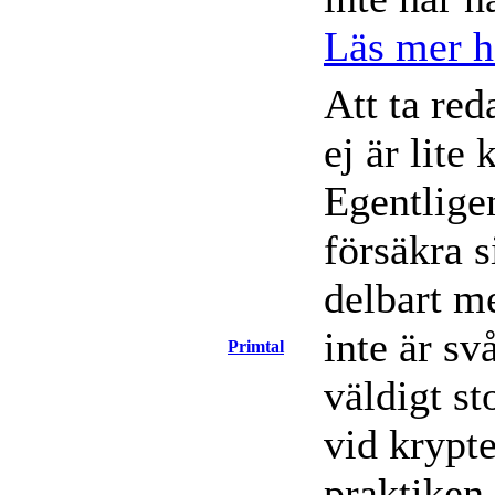
Läs mer hä
Att ta red
ej är lite
Egentlige
försäkra s
delbart me
inte är s
Primtal
väldigt st
vid krypte
praktiken 