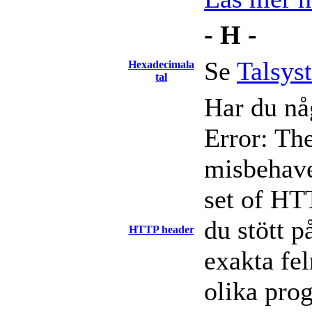
- H -
Se
Talsys
Hexadecimala
tal
Har du nå
Error: Th
misbehave
set of HTT
du stött 
HTTP header
exakta fe
olika pro