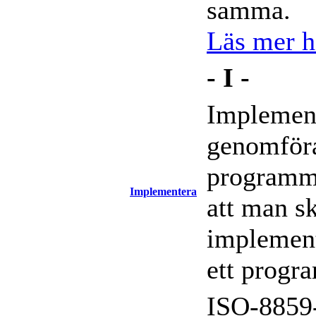
samma.
Läs mer hä
- I -
Implement
genomföra
programm
Implementera
att man s
implement
ett progr
ISO-8859-