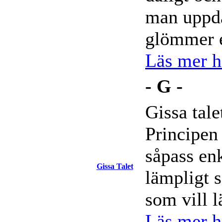
man uppda
glömmer e
Läs mer hä
- G -
Gissa tale
Principen
såpass enk
Gissa Talet
lämpligt 
som vill 
Läs mer hä