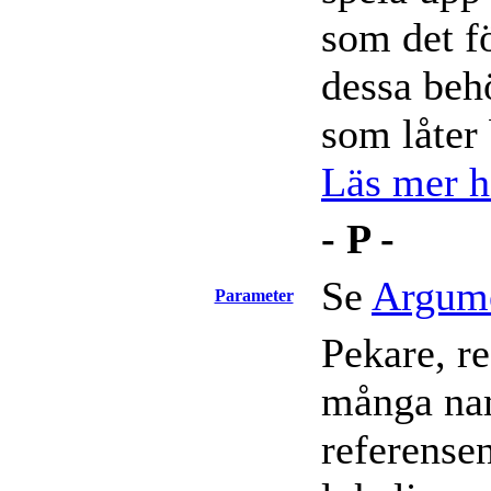
som det fö
dessa beh
som låter 
Läs mer hä
- P -
Se
Argum
Parameter
Pekare, re
många nam
referensen