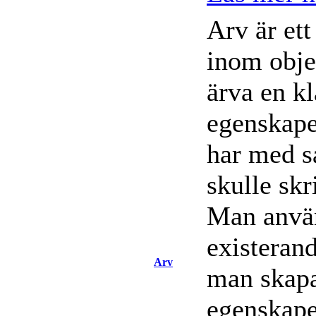
Arv är et
inom obje
ärva en kl
egenskape
har med 
skulle skr
Man använ
existerand
Arv
man skapa
egenskape