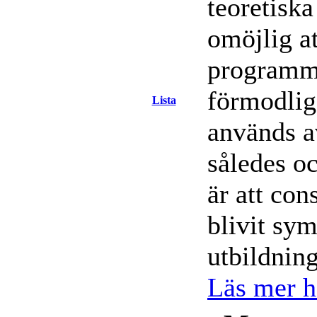
teoretiska
omöjlig at
programme
förmodli
Lista
används a
således o
är att con
blivit sy
utbildning
Läs mer hä