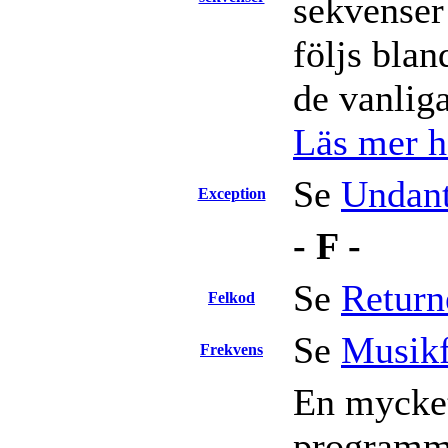
sekvenser
följs bla
de vanlig
Läs mer hä
Se
Undan
Exception
- F -
Se
Return
Felkod
Se
Musikf
Frekvens
En mycket
programme