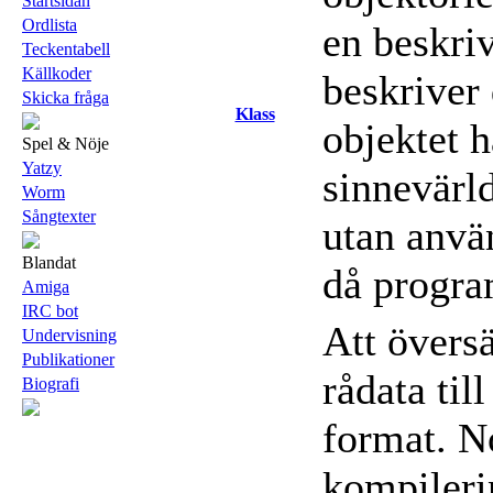
Startsidan
Ordlista
en beskriv
Teckentabell
Källkoder
beskriver
Skicka fråga
Klass
objektet h
Spel & Nöje
Yatzy
sinnevärl
Worm
Sångtexter
utan anvä
Blandat
då progra
Amiga
IRC bot
Att övers
Undervisning
Publikationer
rådata til
Biografi
format. N
kompileri