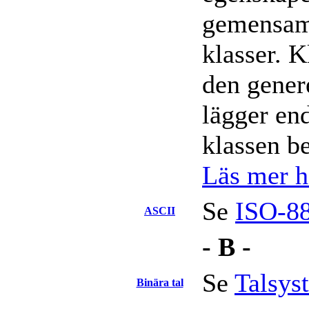
gemensamm
klasser. K
den genere
lägger end
klassen b
Läs mer hä
Se
ISO-8
ASCII
- B -
Se
Talsys
Binära tal