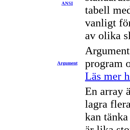
ANSI
tabell me
vanligt f
av olika s
Argument a
program o
Argument
Läs mer hä
En array 
lagra fle
kan tänka 
är lika st