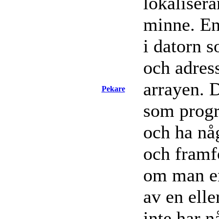
lokalisera
minne. En
i datorn s
och adress
arrayen. D
Pekare
som progr
och ha nå
och framfö
om man en
av en elle
inte har n