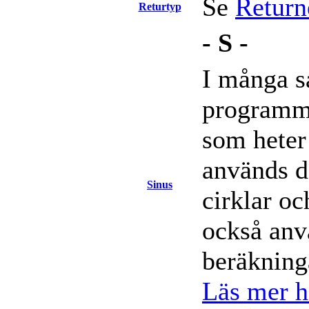
Se
Return
Returtyp
- S -
I många 
programme
som heter 
används d
Sinus
cirklar o
också anvä
beräkning
Läs mer hä