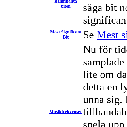
signifikanta
säga bit n
biten
significan
Se
Mest s
Most Significant
Bit
Nu för ti
samplade l
lite om da
detta en 
unna sig.
tillhanda
Musikfrekvenser
spela upp 