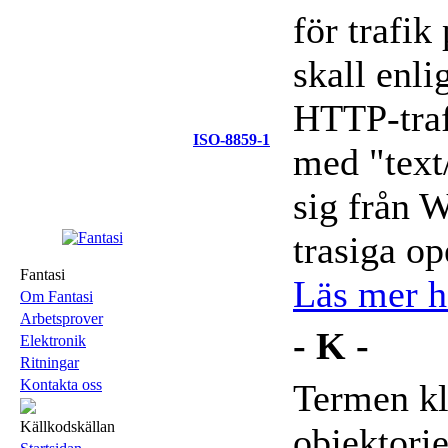
för trafik
skall enli
HTTP-tra
ISO-8859-1
med "text/
sig från 
trasiga op
Fantasi
Läs mer hä
Om Fantasi
Arbetsprover
- K -
Elektronik
Ritningar
Kontakta oss
Termen kl
Källkodskällan
objektori