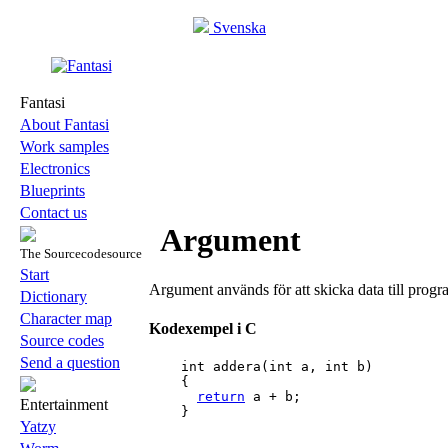
Svenska
Fantasi
About Fantasi
Work samples
Electronics
Blueprints
Contact us
Argument
The Sourcecodesource
Start
Argument används för att skicka data till prog
Dictionary
Character map
Kodexempel i C
Source codes
Send a question
    int addera(int a, int b)

    {

return
 a + b;

Entertainment
    }

Yatzy