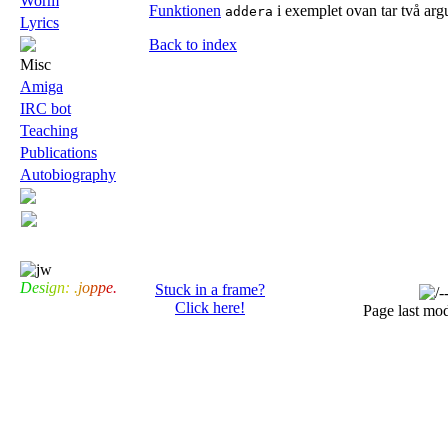
Worm
Funktionen
i exemplet ovan tar två ar
addera
Lyrics
Back to index
Misc
Amiga
IRC bot
Teaching
Publications
Autobiography
D
e
s
i
g
n
:
.
j
o
p
p
e
.
Stuck in a frame?
Click here!
Page last mod